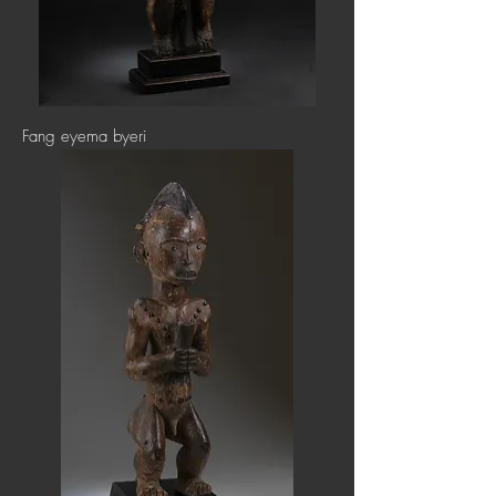
Fang eyema byeri