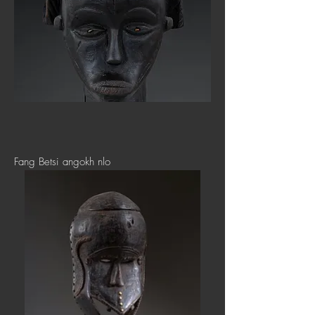
Fang Betsi angokh nlo