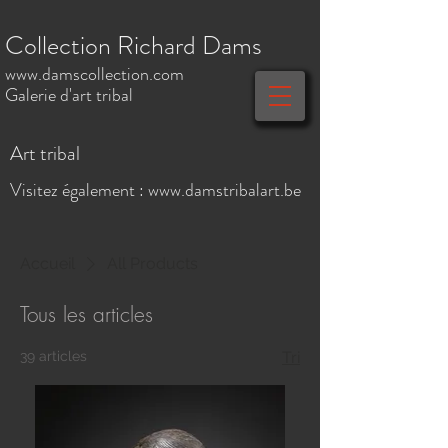
Collection Richard Dams
www.damscollection.c
om
Galerie d'art tribal
Art tribal
Visitez également :
www.damstribalart.be
Accueil
All Products
Tous les articles
39 articles
Tri