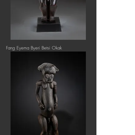
Fang Eyema Byeri Betsi Okak