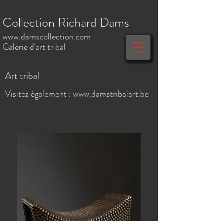
Collection Richard Dams
www.damscollection.c
om
Galerie d'art tribal
Art tribal
Visitez également :
www.damstribalart.be