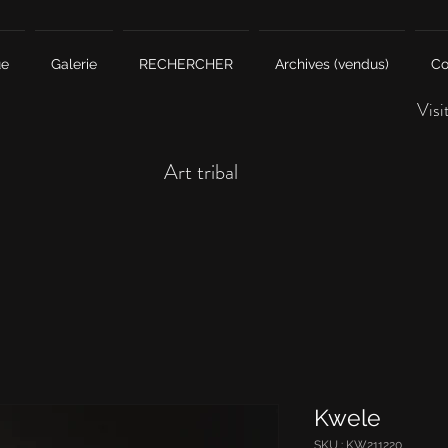
ue
Galerie
RECHERCHER
Archives (vendus)
Co
Visi
Art tribal
Kwele
SKU : KW211220