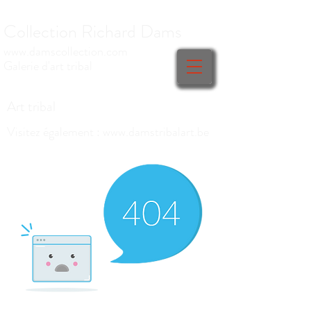
Collection Richard Dams
www.damscollection.c
om
Galerie d'art tribal
Art tribal
Visitez également :
www.damstribalart.be