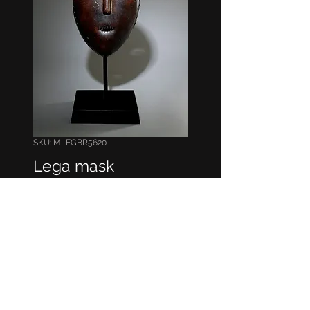
SKU: MLEGBR5620
Lega mask
Lega mask
H: 26 cm
L: 16 cm
Provenance: Private collection.
Plus d'informations?/More information?