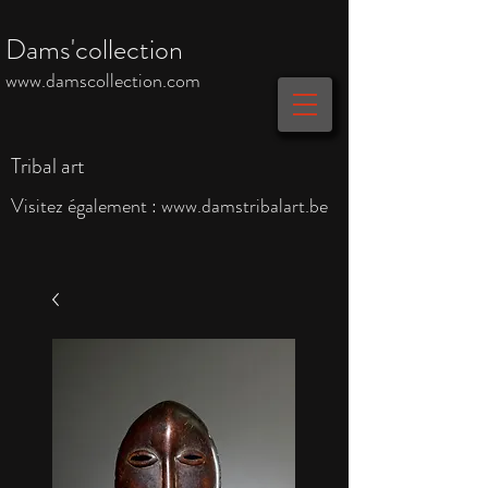
Dams'collection
www.damscollection.com
Tribal art
Visitez également :
www.damstribalart.be