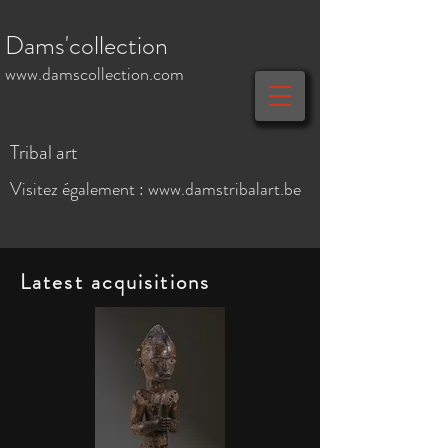
Dams'collection
www.damscollection.com
Tribal art
Visitez également :
www.damstribalart.be
Latest acquisitions