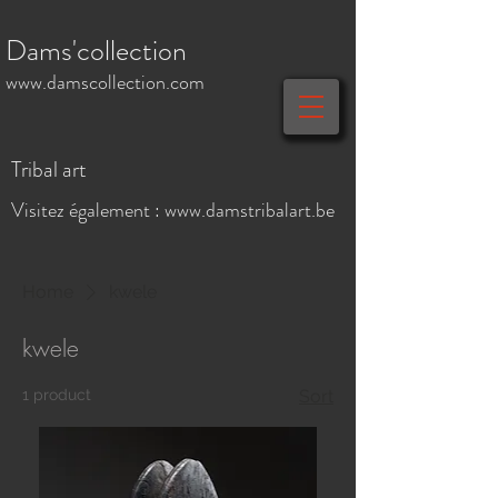
Dams'collection
www.damscollection.com
Tribal art
Visitez également :
www.damstribalart.be
Home
kwele
kwele
1 product
Sort